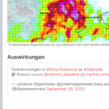
Prognostizierte Regensummen bis zum Mittwoch nach dem Modell A
Auswirkungen
Overstromingen in
#Oliva
#Valencia
ex
#Gabrielle
📹 𝔄𝔩𝔞𝔟𝔞𝔪𝔞 𝔪𝔞𝔫𝔰𝔬𝔫
@manson_alabama
pic.twitter.c
— Johanns (Alpen)weer @johannsalpenweer.bsky.soc
(@Alpenweerman)
September 29, 2025