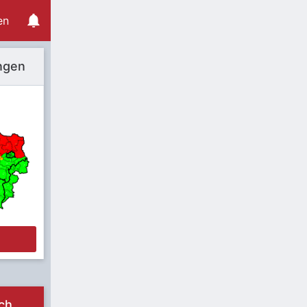
en
ngen
e
ch