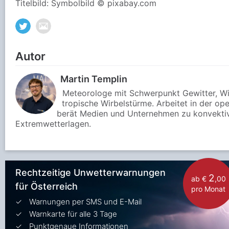
Titelbild: Symbolbild © pixabay.com
Autor
Martin Templin
Meteorologe mit Schwerpunkt Gewitter, W
tropische Wirbelstürme. Arbeitet in der o
berät Medien und Unternehmen zu konvektiv
Extremwetterlagen.
Rechtzeitige Unwetterwarnungen
2
ab €
,00
für Österreich
pro Monat
Warnungen per SMS und E-Mail
Warnkarte für alle 3 Tage
Punktgenaue Informationen