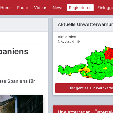
Home
Radar
Videos
News
Registrieren
Einlogg
Aktuelle Unwetterwarnu
Aktualisiert:
7. August, 01:19
aniens
ste Spaniens für
Hier geht es zur Warnkart
Unwetterradar - Österrei