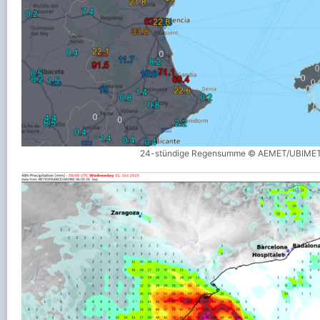
24-stündige Regensumme © AEMET/UBIME