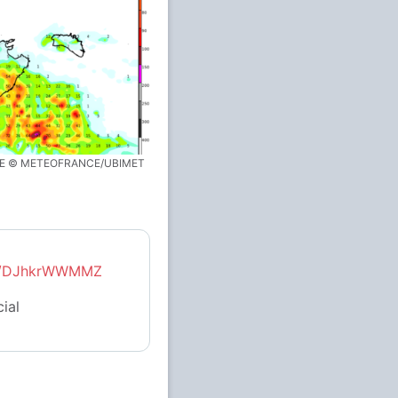
ROME © METEOFRANCE/UBIMET
om/DJhkrWWMMZ
ial