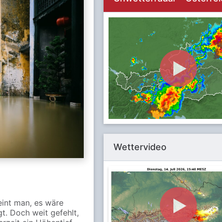
Wettervideo
int man, es wäre
t. Doch weit gefehlt,