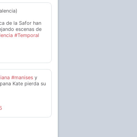
alencia)
ca de la Safor han
dejando escenas de
lencia
#Temporal
iana
#manises
y
 pana Kate pierda su
5