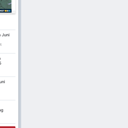
n Juni
t
n
5
uni
ag