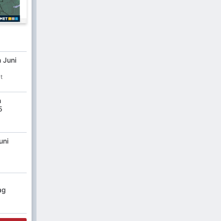
n Juni
t
n
5
uni
ag