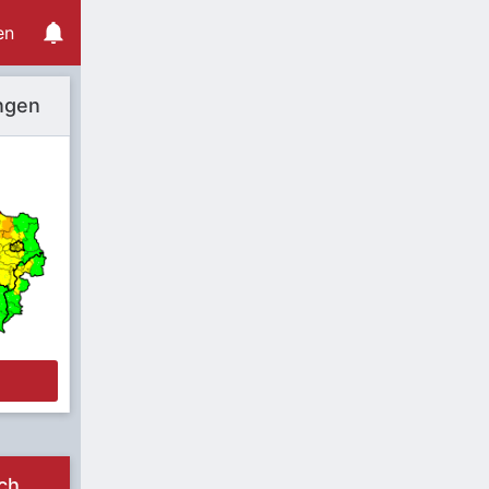
en
ngen
e
ch