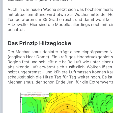
Temperaturmaximum Quelle: ECMWF/UBIMET
Auch in der neuen Woche setzt sich das hochsommerlic
mit aktuellem Stand wird etwa zur Wochenmitte der H
Temperaturen um 35 Grad erreicht und damit wohl kei
Hitzewelle. Hier sind die Modelle allerdings noch mit e
behaftet.
Das Prinzip Hitzeglocke
Der Mechanismus dahinter trägt einen einprägsamen N
(englisch Heat Dome). Ein kräftiges Hochdruckgebiet se
Region fest und schließt die heiße Luft wie unter einer 
absinkende Luft erwärmt sich zusätzlich, Wolken lösen 
heizt ungebremst – und kühlere Luftmassen können ka
schaukelt sich die Hitze Tag für Tag weiter hoch. Es is
Mechanismus, der schon Ende Juni für die Extremwerte