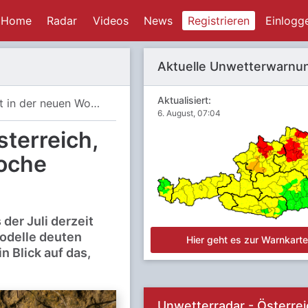
Home
Radar
Videos
News
Registrieren
Einlogg
Aktuelle Unwetterwarnu
Aktualisiert:
Neue Hitzewelle erreicht Österreich, Höhepunkt in der neuen Woche
6. August, 07:04
sterreich,
oche
der Juli derzeit
odelle deuten
Hier geht es zur Warnkart
n Blick auf das,
Unwetterradar - Österrei