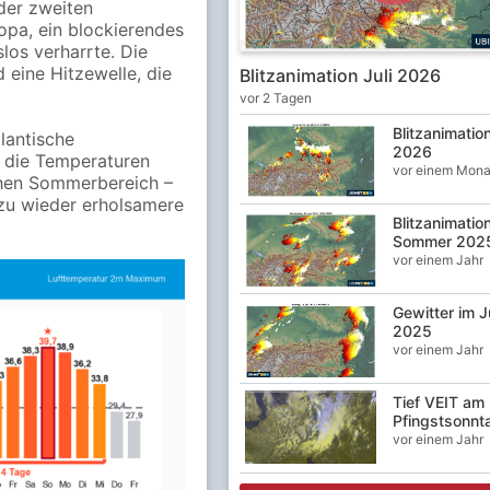
 der zweiten
opa, ein blockierendes
los verharrte. Die
 eine Hitzewelle, die
Blitzanimation Juli 2026
vor 2 Tagen
Blitzanimatio
lantische
2026
n die Temperaturen
vor einem Mona
ichen Sommerbereich –
zu wieder erholsamere
Blitzanimatio
Sommer 202
vor einem Jahr
Gewitter im J
2025
vor einem Jahr
Tief VEIT am
Pfingstsonnt
vor einem Jahr