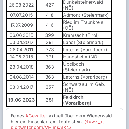
Dunkelsteinerwald
26.08.2022
427
(NÖ)
07.07.2015
418
Admont (Steiermark)
Ried im Traunkreis
17.07.2009
416
(OÖ)
06.06.2015
399
Kramsach (Tirol)
03.04.2017
391
Landl (Steiermark)
28.04.2011
373
Laterns (Vorarlberg)
14.05.2015
371
Hundsheim (NÖ)
Übelbach
23.04.2018
363
(Steiermark)
04.08.2014
363
Laterns (Vorarlberg)
Schwarzau im Geb.
03.04.2017
357
(NÖ)
Feldkirch
19.06.2023
351
(Vorarlberg)
Feines
#Gewitter
aktuell über dem Wienerwald…
hier ein Einschlag am Teufelstein.
@uwz_at
pic.twitter.com/VHImsAIXs2